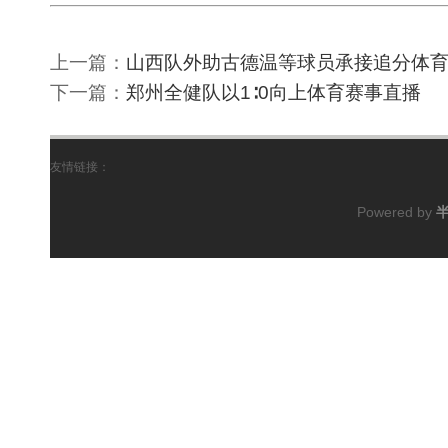
上一篇：
山西队外助古德温等球员承接追分体
下一篇：
郑州全健队以1∶0向上体育赛事直播
友情链接：
Powered by