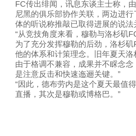
FC传出绯闻，讯息东谈主士称，由
尼黑的俱乐部协作关联，两边进行
体的听说称推敲已取得进展的说法
“从竞技角度来看，穆勒与洛杉矶F
为了充分发挥穆勒的后劲，洛杉矶
他的体系和计策理念。旧年夏天洛
由于格调不兼容，成果并不睬念念
是注意反击和快速迤逦关键。”
“因此，德布劳内是这个夏天最值
直播，其次是穆勒或博格巴。”