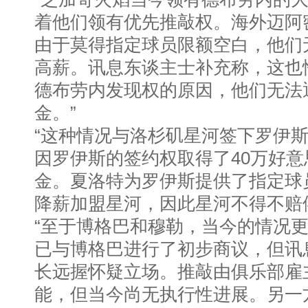
着他们领有优先推敲权。海外迈阿
由于莫得指定球员限额空白，他们
高薪。讯息东谈主士补充称，这也
德布劳内发现权的原因，他们无法
金。”
“这种情况与洛杉矶星河签下罗伊斯
因罗伊斯的签约权取得了40万好
金。夏洛特为罗伊斯提供了指定球
降薪加盟星河，因此星河不得不赔
“至于博格巴和穆勒，当今的情况
已与博格巴进行了初步商议，但讯
长远握怀疑立场。推敲由俱乐部雇
能，但当今尚无执行性进展。另一