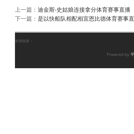
上一篇：
迪金斯-史姑娘连接拿分体育赛事直播
下一篇：
是以快船队相配相宜恩比德体育赛事
友情链接：
Powered by