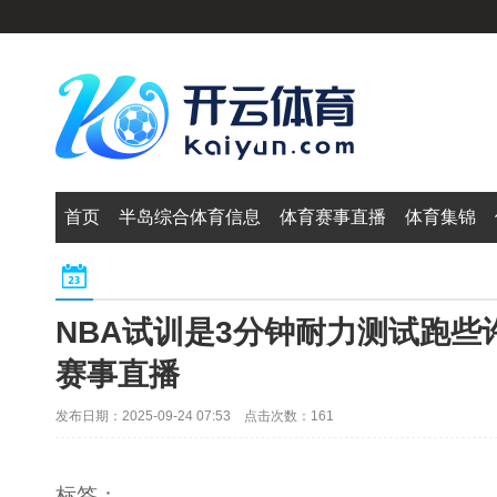
首页
半岛综合体育信息
体育赛事直播
体育集锦
NBA试训是3分钟耐力测试跑些
赛事直播
发布日期：2025-09-24 07:53 点击次数：161
标签：