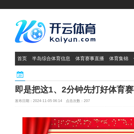
首页
半岛综合体育信息
体育赛事直播
体育集锦
即是把这1、2分钟先打好体育
发布日期：2024-11-05 06:14 点击次数：207