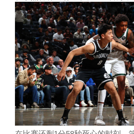
在比赛还剩1分58秒死心的时刻，