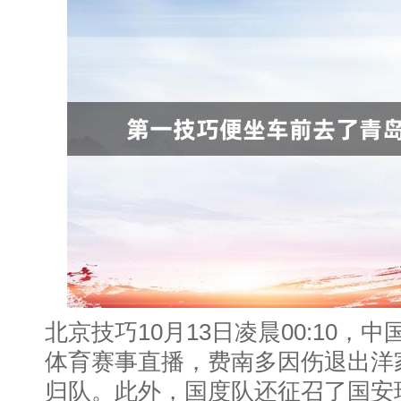
北京技巧10月13日凌晨00:10，
体育赛事直播，费南多因伤退出洋
归队。此外，国度队还征召了国安