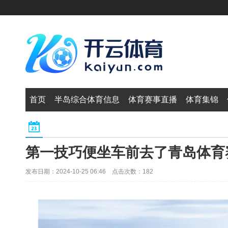
首页
半岛综合体育信息
体育赛事直播
体育集锦
第一技巧便坐车前去了青岛体育
发布日期：2024-10-25 06:46 点击次数：182