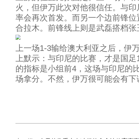
火，但伊万此次对他很信任。与印
率会再次首发。而另一个边前锋位
合拉木。前锋线上则是武磊搭档张
上一场1-3输给澳大利亚之后，伊
上默示：与印尼的比赛，才是国足
的指标是小组前4，这场与印尼的
场拿分。不然，伊万很可能会有下