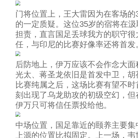
门将位置上，王大雷因为在客场的
的一定质疑。这位35岁的宿将在
担责，直言国足丢球我方的职守很
任，与印尼的比赛好像率还将首发
后防地上，伊万应该不会作念大面
光太、蒋圣龙依旧是首发中卫，胡
比赛纯属之后，这场比赛有望不时
刻出现了乌龙助攻的初级空幻，但
伊万只可将信任票投给他。
中场位置，国足靠近的颐养主要集
上源的位置比拟固定。上一场，韦