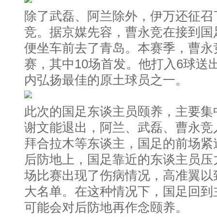
除了武磊、阿兰除外，伊万还征召
竞。据京媒先容，曹永竞在接到国
便坐车前去了青岛。本赛季，曹永
赛，其中10场首发。他打入6球送
内弘扬最佳的原土球员之一。
此次的国足东谈主员颐养，主要集
谢文能退出，阿兰、武磊、曹永竞
拜合拉木等东谈主，国足的前场紧
后防地上，国足靠近的东谈主员压
场比赛出现了伤病情况，高准翼以
大名单。在这种情况下，国足回到
可能会对后防地再作念颐养。