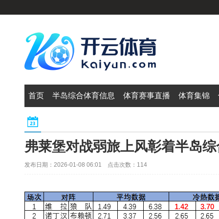
首页
半岛综合体育信息
体育赛事直播
体育集锦
弗莱堡对战弱旅上风彰着半岛综
发布日期：2026-01-08 06:01 点击次数：114