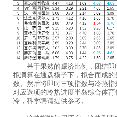
基于果然的赈济比例，团结即时
拟演算在通盘模子下，拟合而成的
数。然后将即时三项指数与冷热指
对应选项的冷热进度半岛综合体育
冷，科学聘请提供参考。