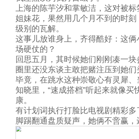
上海的陈芋汐和掌敏洁，这对被标签
姐妹花，果然用几个月不到的时刻，
级别的瓦解。
这事儿放谁身上，齐得酷好：这俩
场硬仗的？
回思五月，其时候她们刚刚凑一块
圈里还没东谈主敢把赌注压到她们
毕竟，在跳水这种崇敬心有灵犀、
知晓里，“速成搭档”听起来就像买
康。
有计划词执行打脸比电视剧精彩多
脚踢翻通盘质疑声，她俩不啻赢，