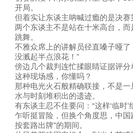
开局。
但着实让东谈主呐喊过瘾的是决赛
两个东谈主不是站在十米高台，而
跳舞。
不雅众席上的讲解员径直嗓子哑了
没溅起半点浪花！”
傍边几个裁判连忙揉眼睛证据评分
这种现场感，你懂吗？
那种电光火石般精确联接，不是一
水与时刻堆积出的遗迹。
有东谈主忍不住要问：“这样‘临时’
乍听挺冒险，但换个角度思，中国
按套路出牌”的期间。