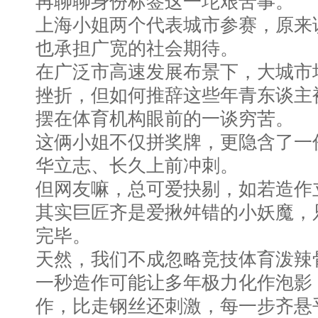
再聊聊身份标签这一坨艰苦事。
上海小姐两个代表城市参赛，原来
也承担广宽的社会期待。
在广泛市高速发展布景下，大城市
挫折，但如何推辞这些年青东谈主
摆在体育机构眼前的一谈穷苦。
这俩小姐不仅拼奖牌，更隐含了一
华立志、长久上前冲刺。
但网友嘛，总可爱抉剔，如若造作立
其实巨匠齐是爱揪舛错的小妖魔，
完毕。
天然，我们不成忽略竞技体育泼辣
一秒造作可能让多年极力化作泡影
作，比走钢丝还刺激，每一步齐悬