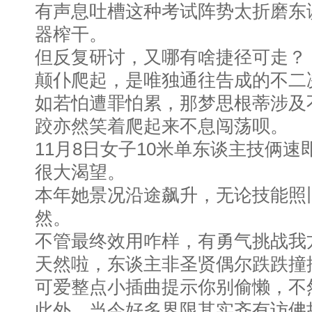
有声息吐槽这种考试阵势太折磨东
器榨干。
但反复研讨，又哪有啥捷径可走？
颠仆爬起，是唯独通往告成的不二
如若怕遭罪怕累，那梦思根蒂涉及
跤亦然笑着爬起来不息闯荡呗。
11月8日女子10米单东谈主技俩
很大渴望。
本年她景况沿途飙升，无论技能照
然。
不管最终效用咋样，有勇气挑战我
天然啦，东谈主非圣贤偶尔跌跌撞
可爱整点小插曲提示你别偷懒，不
此外，当今好多界限其实齐有访佛