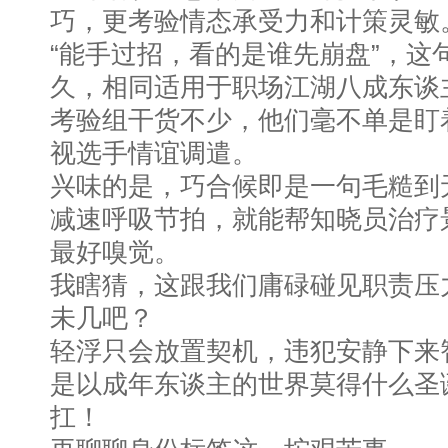
巧，更考验情态承受力和计策灵敏
“能手过招，看的是谁先崩盘”，这
久，相同适用于职场江湖八成东谈
考验组干货不少，他们毫不单是盯
视选手情谊调遣。
兴味的是，巧合候即是一句毛糙到
减速呼吸节拍，就能帮知晓员治疗
最好嗅觉。
我瞎猜，这跟我们庸碌碰见职责压
未几吧？
轻浮只会放置契机，违犯安静下来
是以成年东谈主的世界莫得什么圣
扛！