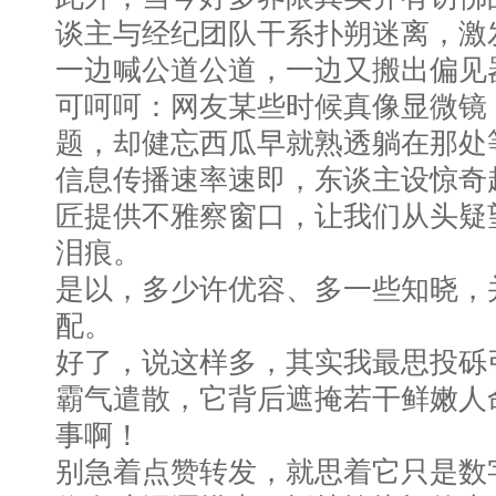
谈主与经纪团队干系扑朔迷离，激
一边喊公道公道，一边又搬出偏见
可呵呵：网友某些时候真像显微镜
题，却健忘西瓜早就熟透躺在那处
信息传播速率速即，东谈主设惊奇
匠提供不雅察窗口，让我们从头疑
泪痕。
是以，多少许优容、多一些知晓，
配。
好了，说这样多，其实我最思投砾引珠
霸气遣散，它背后遮掩若干鲜嫩人
事啊！
别急着点赞转发，就思着它只是数