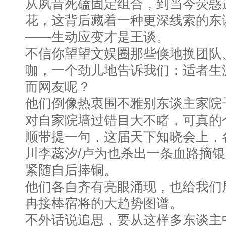
从夙昔死磕固定组合，到当今荧惑
花，这背后藏着一种更深线索的东
——生动应变才是王谈。
不信你望望文娱圈那些倏地换团队
咖，一个劲儿地告诉我们：适者生
而网友呢？
他们倒像热衷围不雅别东谈主家院
对自家院墙过错目大不睹，可真的
顺带提一句，这届天下知晓会上，
川李蕊汐/卢为也杀出一条血路摘银
紧随自后捧铜。
他们各自齐有亮眼涌现，也给我们
冉接棒宿将的大趋势图谱。
不外话说追思，要从这样多东谈主