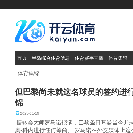
首页
半岛综合体育信息
体育赛事直播
体育集锦
体育集锦
但巴黎尚未就这名球员的签约进
锦
2025-11-19
据转会大师罗马诺报谈，巴黎圣日耳曼当今并
奥-科内进行任何筹商。 罗马诺在外交媒体上这