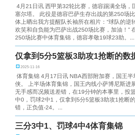
4月21日讯 西甲第32轮比赛，德容踢满全场，匡
塞尔塔。 此役是德容巴萨生存出战的第250场
体上晒出我方提醒队长袖所在相片：“球队的逆
欢笑和自负能为巴萨出战250场比赛，加油！” 
250场比赛中体育集锦，德容孝敬19球23助。...
仅拿到5分5篮板3助攻1抢断的数
2025-11-16
体育集锦 4月17日讯 NBA西部附加赛，国王半场
侠。 上半场体育集锦，国王内线小萨博尼斯进
无手感而况频送差错，在19分钟的本事里，投篮
中0，罚球2中1，仅拿到5分5篮板3助攻1抢断
错，正负值-24。...
三分3中1、罚球4中4体育集锦