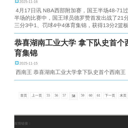
2025-11-16
4月17日讯 NBA西部附加赛，国王半场48-71
半场的比赛中，国王球员德罗赞首发出战了21分
三分3中1、罚球4中4体育集锦，获得13分2篮板1
恭喜湖南工业大学 拿下队史首个
育集锦
2025-11-15
西南王 恭喜湖南工业大学拿下队史首个西南王！体
首页
上一页
55
56
57
59
60
61
下一页
末页
58
友情链接：